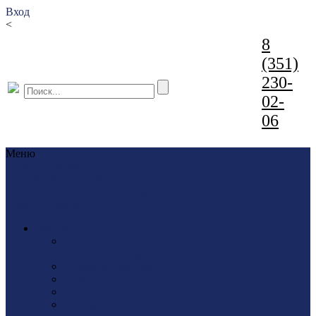
Вход
<
8
(351)
230-
02-
06
Меню
Каталог
Каталог
Метизы
Запчасти
Инструмент
Лестницы
Сварка
Фурнитура
Электротовары
Метизы
Анкерная пластина
/ Подвес / Профиль
Анкерная техника
Болт
Буры / Сверла
Показать еще