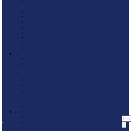
Стропы / Ремни
багажные
Такелaж
Трос
Хомут
Цепь
Шайбa
Шпилька
Шплинты
Шуруп
Запчасти
Fubag
Леска / ножи /
диски для
триммеров
Ножи для рубанка
Патроны
Показать еще
Подшипники
Наши
Принадлежности
магазины
Цепи/Шины
Наши
Инструмент
магазины
Бензоинструмент
Акции
Контакты
Все наши
Диски
Акции
Контакты
магазины
Домкраты / Тали /
Реквизиты