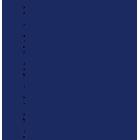
Лебедки / Тельферы
Все наши
Защита труда
магазины
Показать еще
Реквизиты
Зимний инвентарь
Измерительный
инструмент
Ключи / Головки
Коронки
Крацовки
Малярный
инструмент
Металлообработка
Пилки
Плиткорезы /
Стеклорезы
Пневмоинструмент
/ Компрессоры
Ручной инструмент
Садовый
инструмент
Сверла
Фрезы по дереву /
Резцы по дереву
Чашки алмазные
Шлиф. шкуры