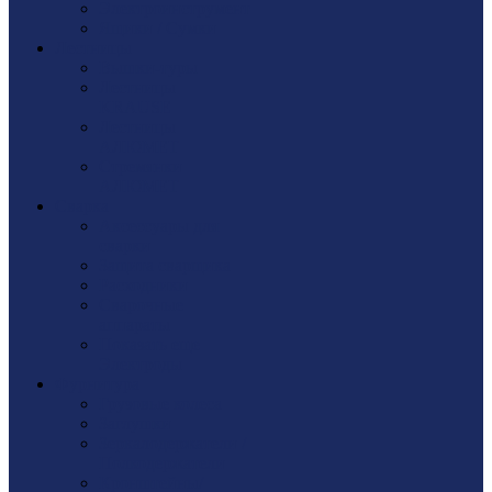
Электроинструмент
Ящики / Сумки
Лестницы
Вышки-туры
Лестницы
KRAUSE
Лестницы
АЛЮМЕТ
Стремянки
АЛЮМЕТ
Сварка
Аксессуары для
сварки
Защита сварщика
Расходники
Сварочные
аппараты
Показать еще
Электроды
Фурнитура
Грузовые колеса
Заглушки
Зеркалодержатели /
Полкодержатели
Кронштейны/