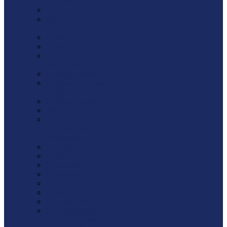
Веревки
Винт
Высокопрочный
крепеж
Гайка
Гвозди
Деревянное
домостроение
Дюбель-гвоздь
Дюбель-гриб для
изоляции
Дюбель-пробка
Заклепка
Клин монтажный /
Рихтовочная
площадка
Кляймер
Насадки
Проволока
Саморезы
Сверло по металлу
Скоба / Штырь
Спецкрепеж
Стеклоарматура /
Фиксатор арматуры