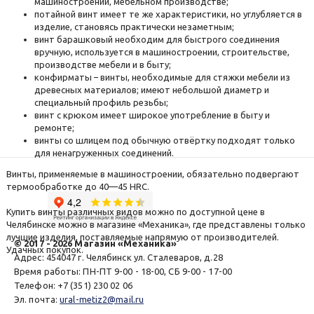
машиностроении, мебельном производстве;
потайной винт имеет те же характеристики, но углубляется в
изделие, становясь практически незаметным;
винт барашковый необходим для быстрого соединения
вручную, используется в машиностроении, строительстве,
производстве мебели и в быту;
конфирматы – винты, необходимые для стяжки мебели из
древесных материалов; имеют небольшой диаметр и
специальный профиль резьбы;
винт с крюком имеет широкое употребление в быту и
ремонте;
винты со шлицем под обычную отвёртку подходят только
для ненагруженных соединений.
Винты, применяемые в машиностроении, обязательно подвергают
термообработке до 40—45 HRC.
Купить винты различных видов можно по доступной цене в
Челябинске можно в магазине «Механика», где представлены только
лучшие изделия, поставляемые напрямую от производителей.
© 2017 - 2026
Магазин «Механика»
Удачных покупок.
Адрес:
454047
г. Челябинск
ул. Сталеваров, д.28
Время работы:
ПН-ПТ 9-00 - 18-00, СБ 9-00 - 17-00
Телефон:
+7 (351) 230 02 06
Эл. почта:
ural-metiz2@mail.ru