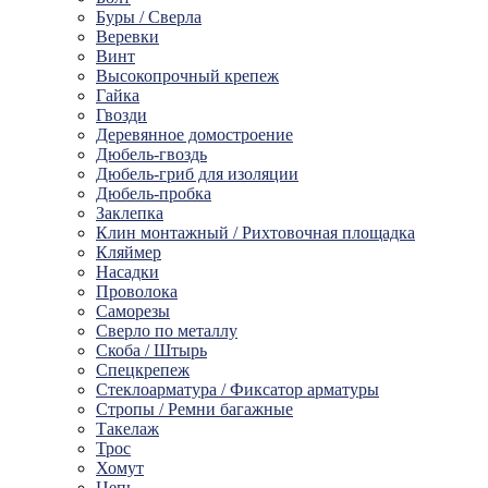
Буры / Сверла
Веревки
Винт
Высокопрочный крепеж
Гайка
Гвозди
Деревянное домостроение
Дюбель-гвоздь
Дюбель-гриб для изоляции
Дюбель-пробка
Заклепка
Клин монтажный / Рихтовочная площадка
Кляймер
Насадки
Проволока
Саморезы
Сверло по металлу
Скоба / Штырь
Спецкрепеж
Стеклоарматура / Фиксатор арматуры
Стропы / Ремни багажные
Такелaж
Трос
Хомут
Цепь