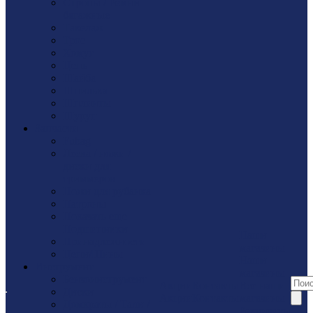
Стропы / Ремни
багажные
Такелaж
Трос
Хомут
Цепь
Шайбa
Шпилька
Шплинты
Шуруп
Запчасти
Fubag
Леска / ножи /
диски для
триммеров
Ножи для рубанка
Патроны
Показать еще
Подшипники
Наши
Принадлежности
магазины
Цепи/Шины
Наши
Инструмент
магазины
Бензоинструмент
Акции
Контакты
Все наши
Диски
Акции
Контакты
магазины
Домкраты / Тали /
Реквизиты