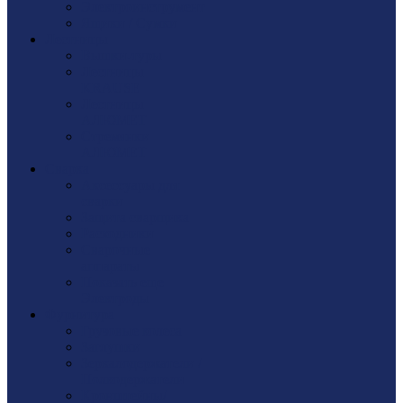
Электроинструмент
Ящики / Сумки
Лестницы
Вышки-туры
Лестницы
KRAUSE
Лестницы
АЛЮМЕТ
Стремянки
АЛЮМЕТ
Сварка
Аксессуары для
сварки
Защита сварщика
Расходники
Сварочные
аппараты
Показать еще
Электроды
Фурнитура
Грузовые колеса
Заглушки
Зеркалодержатели /
Полкодержатели
Кронштейны/