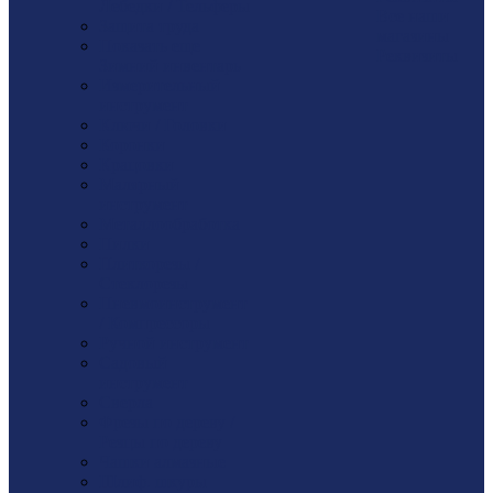
Лебедки / Тельферы
Все наши
Защита труда
магазины
Показать еще
Реквизиты
Зимний инвентарь
Измерительный
инструмент
Ключи / Головки
Коронки
Крацовки
Малярный
инструмент
Металлообработка
Пилки
Плиткорезы /
Стеклорезы
Пневмоинструмент
/ Компрессоры
Ручной инструмент
Садовый
инструмент
Сверла
Фрезы по дереву /
Резцы по дереву
Чашки алмазные
Шлиф. шкуры