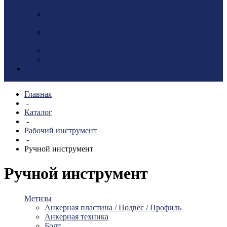
Уголки мебельные
Показать еще
Литье
Мебельная
фурнитура
Петли гаражные
Профиль
Электротовары
Главная
-
Каталог
-
Рабочий инструмент
-
Ручной инструмент
Ручной инструмент
Метизы
Анкерная пластина / Подвес / Профиль
Анкерная техника
Болт