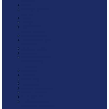
Веревки
Винт
Высокопрочный
крепеж
Гайка
Гвозди
Деревянное
домостроение
Дюбель-гвоздь
Дюбель-гриб для
изоляции
Дюбель-пробка
Заклепка
Клин монтажный /
Рихтовочная
площадка
Кляймер
Насадки
Проволока
Саморезы
Сверло по металлу
Скоба / Штырь
Спецкрепеж
Стеклоарматура /
Фиксатор арматуры