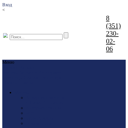
Вход
<
8
(351)
230-
02-
06
Меню
Каталог
Каталог
Метизы
Запчасти
Инструмент
Лестницы
Сварка
Фурнитура
Электротовары
Метизы
Анкерная пластина
/ Подвес / Профиль
Анкерная техника
Болт
Буры / Сверла
Показать еще