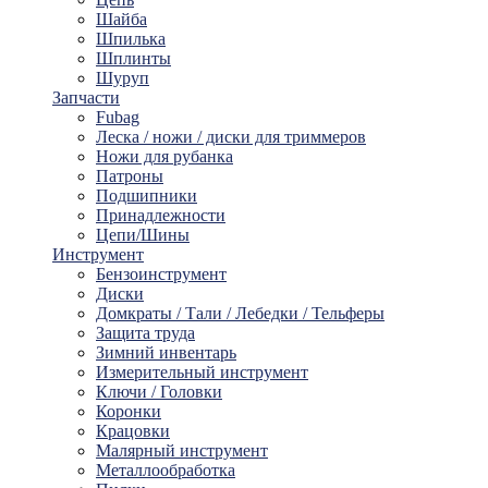
Шайбa
Шпилька
Шплинты
Шуруп
Запчасти
Fubag
Леска / ножи / диски для триммеров
Ножи для рубанка
Патроны
Подшипники
Принадлежности
Цепи/Шины
Инструмент
Бензоинструмент
Диски
Домкраты / Тали / Лебедки / Тельферы
Защита труда
Зимний инвентарь
Измерительный инструмент
Ключи / Головки
Коронки
Крацовки
Малярный инструмент
Металлообработка