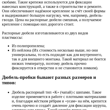
скобами. Такие крепежи используются для фиксации
навесных конструкций, а также в строительстве и ремонте.
Они обеспечивают надёжное крепление за счёт своей формы
и выдерживают большую нагрузку, чем, например, дюбель-
гвозди. Цена на распорные дюбели смешная, а получаемое
крепление с помощью них дорогого стоит.
Распорные дюбели изготавливаются из двух видов
пластмассы:
Из полипропилена;
Из нейлона (Их стоимость несколько выше, но они
универсальны, то есть подходят как для внутреннего,
так и для внешнего монтажа. Такой материал не боится
низких температур, поэтому дюбель прочно
фиксируется в отверстии и не становится ломким).
Дюбель-пробки бывают разных размеров и
типов:
Дюбель распорный тип «К» (чапай) с шипами. Такое
изделие применяется в работе с плотными материалами
и, благодаря жёстким рёбрам и «усам» на нём, крепится
очень прочно и создаёт давление для фиксации шурупа,
самореза или крюка. Такой крепёж точно не