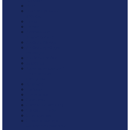
Веревки
Винт
Высокопрочный
крепеж
Гайка
Гвозди
Деревянное
домостроение
Дюбель-гвоздь
Дюбель-гриб для
изоляции
Дюбель-пробка
Заклепка
Клин монтажный /
Рихтовочная
площадка
Кляймер
Насадки
Проволока
Саморезы
Сверло по металлу
Скоба / Штырь
Спецкрепеж
Стеклоарматура /
Фиксатор арматуры