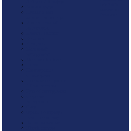
Лебедки / Тельферы
Все наши
Защита труда
магазины
Показать еще
Реквизиты
Зимний инвентарь
Измерительный
инструмент
Ключи / Головки
Коронки
Крацовки
Малярный
инструмент
Металлообработка
Пилки
Плиткорезы /
Стеклорезы
Пневмоинструмент
/ Компрессоры
Ручной инструмент
Садовый
инструмент
Сверла
Фрезы по дереву /
Резцы по дереву
Чашки алмазные
Шлиф. шкуры