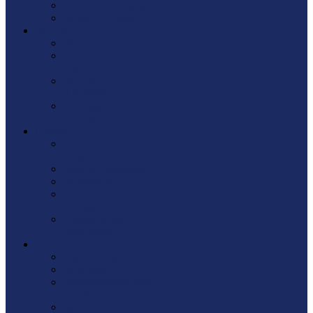
Электроинструмент
Ящики / Сумки
Лестницы
Вышки-туры
Лестницы
KRAUSE
Лестницы
АЛЮМЕТ
Стремянки
АЛЮМЕТ
Сварка
Аксессуары для
сварки
Защита сварщика
Расходники
Сварочные
аппараты
Показать еще
Электроды
Фурнитура
Грузовые колеса
Заглушки
Зеркалодержатели /
Полкодержатели
Кронштейны/