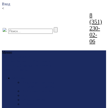
Вход
<
8
(351)
230-
02-
06
Меню
Каталог
Каталог
Метизы
Запчасти
Инструмент
Лестницы
Сварка
Фурнитура
Электротовары
Метизы
Анкерная пластина
/ Подвес / Профиль
Анкерная техника
Болт
Буры / Сверла
Показать еще