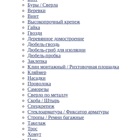
Буры / Сверла
Веревки
Винт
Высокопрочный крепеж
Гайка
Гвозди
Деревянное домостроение
Дюбель-гвоздь
Дюбель-гриб для изоляции
Дюбель-пробка
Заклепка
Клин монтажный / Рихтовочная площадка
Кляймер
Насадки
Проволока
Саморезы
Сверло по металлу
Скоба / Штырь
Спецкрепеж
Стеклоарматура / Фиксатор арматуры
Стропы / Ремни багажные
Такелaж
Трос
Хомут
Цепь