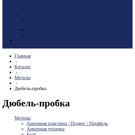
Уголки мебельные
Показать еще
Литье
Мебельная
фурнитура
Петли гаражные
Профиль
Электротовары
Главная
-
Каталог
-
Метизы
-
Дюбель-пробка
Дюбель-пробка
Метизы
Анкерная пластина / Подвес / Профиль
Анкерная техника
Болт