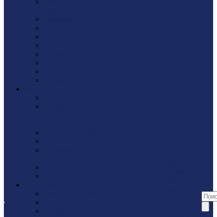
Стропы / Ремни
багажные
Такелaж
Трос
Хомут
Цепь
Шайбa
Шпилька
Шплинты
Шуруп
Запчасти
Fubag
Леска / ножи /
диски для
триммеров
Ножи для рубанка
Патроны
Показать еще
Подшипники
Наши
Принадлежности
магазины
Цепи/Шины
Наши
Инструмент
магазины
Бензоинструмент
Акции
Контакты
Все наши
Диски
Акции
Контакты
магазины
Домкраты / Тали /
Реквизиты