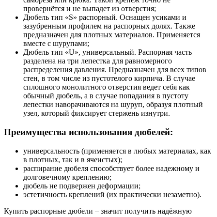
провернётся и не выпадет из отверстия;
Дюбель тип «S» распорный. Оснащен усиками и
зазубренным профилем на распорных долях. Также
предназначен для плотных материалов. Применяется
вместе с шурупами;
Дюбель тип «U», универсальный. Распорная часть
разделена на три лепестка для равномерного
распределения давления. Предназначен для всех типов
стен, в том числе из пустотелого кирпича. В случае
сплошного монолитного отверстия ведет себя как
обычный дюбель, а в случае попадания в пустоту
лепестки наворачиваются на шуруп, образуя плотный
узел, который фиксирует стержень изнутри.
Преимущества использования дюбелей:
универсальность (применяется в любых материалах, как
в плотных, так и в ячеистых);
распирание дюбеля способствует более надежному и
долговечному креплению;
дюбель не подвержен деформации;
эстетичность креплений (их практически незаметно).
Купить распорные дюбели – значит получить надёжную