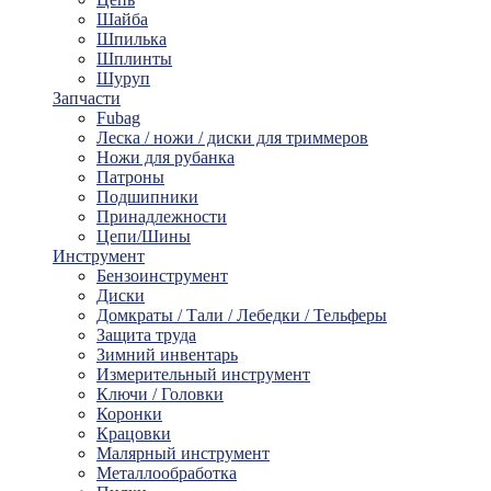
Шайбa
Шпилька
Шплинты
Шуруп
Запчасти
Fubag
Леска / ножи / диски для триммеров
Ножи для рубанка
Патроны
Подшипники
Принадлежности
Цепи/Шины
Инструмент
Бензоинструмент
Диски
Домкраты / Тали / Лебедки / Тельферы
Защита труда
Зимний инвентарь
Измерительный инструмент
Ключи / Головки
Коронки
Крацовки
Малярный инструмент
Металлообработка