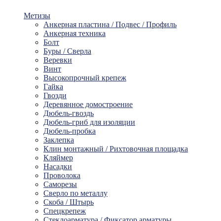
Метизы
Анкерная пластина / Подвес / Профиль
Анкерная техника
Болт
Буры / Сверла
Веревки
Винт
Высокопрочный крепеж
Гайка
Гвозди
Деревянное домостроение
Дюбель-гвоздь
Дюбель-гриб для изоляции
Дюбель-пробка
Заклепка
Клин монтажный / Рихтовочная площадка
Кляймер
Насадки
Проволока
Саморезы
Сверло по металлу
Скоба / Штырь
Спецкрепеж
Стеклоарматура / Фиксатор арматуры