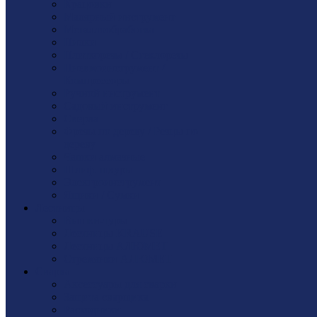
Крацовки
Малярный инструмент
Металлообработка
Пилки
Плиткорезы / Стеклорезы
Пневмоинструмент /
Компрессоры
Ручной инструмент
Садовый инструмент
Сверла
Фрезы по дереву / Резцы по
дереву
Чашки алмазные
Шлиф. шкуры
Электроинструмент
Ящики / Сумки
Лестницы
Вышки-туры
Лестницы KRAUSE
Лестницы АЛЮМЕТ
Стремянки АЛЮМЕТ
Сварка
Аксессуары для сварки
Защита сварщика
Расходники