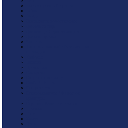
Винт
Высокопрочный крепеж
Гайка
Гвозди
Деревянное домостроение
Дюбель-гвоздь
Дюбель-гриб для изоляции
Дюбель-пробка
Заклепка
Клин монтажный / Рихтовочная
площадка
Кляймер
Насадки
Проволока
Саморезы
Сверло по металлу
Скоба / Штырь
Спецкрепеж
Стеклоарматура / Фиксатор
арматуры
Стропы / Ремни багажные
Такелaж
Трос
Хомут
Цепь