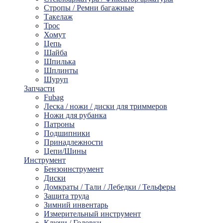
Стропы / Ремни багажные
Такелaж
Трос
Хомут
Цепь
Шайбa
Шпилька
Шплинты
Шуруп
Запчасти
Fubag
Леска / ножи / диски для триммеров
Ножи для рубанка
Патроны
Подшипники
Принадлежности
Цепи/Шины
Инструмент
Бензоинструмент
Диски
Домкраты / Тали / Лебедки / Тельферы
Защита труда
Зимний инвентарь
Измерительный инструмент
Ключи / Головки