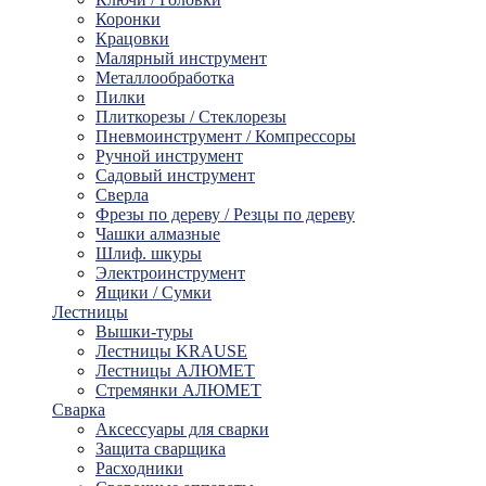
Коронки
Крацовки
Малярный инструмент
Металлообработка
Пилки
Плиткорезы / Стеклорезы
Пневмоинструмент / Компрессоры
Ручной инструмент
Садовый инструмент
Сверла
Фрезы по дереву / Резцы по дереву
Чашки алмазные
Шлиф. шкуры
Электроинструмент
Ящики / Сумки
Лестницы
Вышки-туры
Лестницы KRAUSE
Лестницы АЛЮМЕТ
Стремянки АЛЮМЕТ
Сварка
Аксессуары для сварки
Защита сварщика
Расходники