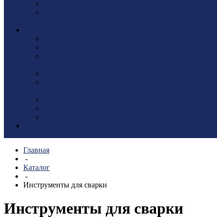
Сварочные аппараты
Показать еще
Электроды
Фурнитура
Грузовые колеса
Заглушки
Зеркалодержатели /
Полкодержатели
Кронштейны/Уголки мебельные
Показать еще
Литье
Мебельная фурнитура
Петли гаражные
Профиль
Электротовары
Главная
-
Каталог
-
Инструменты для сварки
Инструменты для сварки