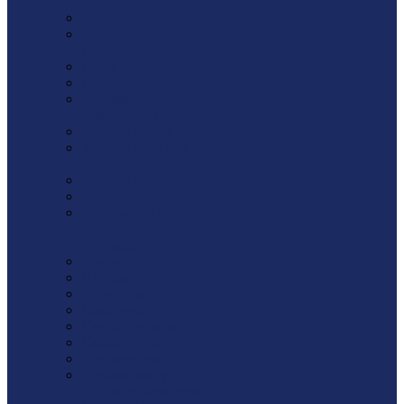
Веревки
Винт
Высокопрочный
крепеж
Гайка
Гвозди
Деревянное
домостроение
Дюбель-гвоздь
Дюбель-гриб для
изоляции
Дюбель-пробка
Заклепка
Клин монтажный /
Рихтовочная
площадка
Кляймер
Насадки
Проволока
Саморезы
Сверло по металлу
Скоба / Штырь
Спецкрепеж
Стеклоарматура /
Фиксатор арматуры