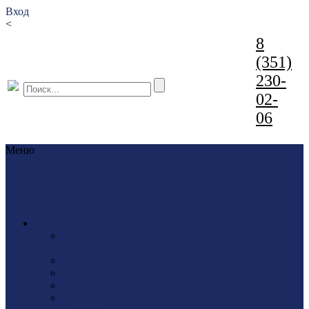
Вход
<
8
(351)
230-
02-
06
Меню
Каталог
Каталог
Метизы
Запчасти
Инструмент
Лестницы
Сварка
Фурнитура
Электротовары
Метизы
Анкерная пластина
/ Подвес / Профиль
Анкерная техника
Болт
Буры / Сверла
Показать еще