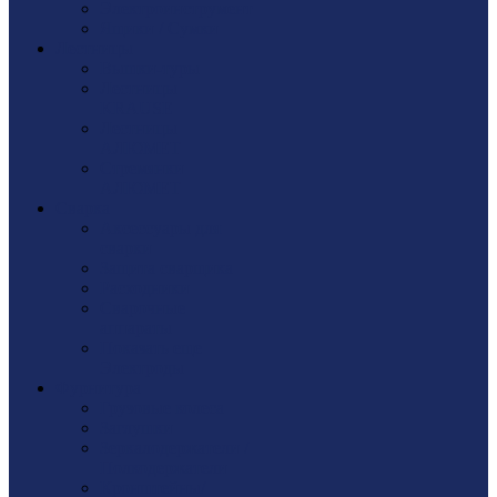
Электроинструмент
Ящики / Сумки
Лестницы
Вышки-туры
Лестницы
KRAUSE
Лестницы
АЛЮМЕТ
Стремянки
АЛЮМЕТ
Сварка
Аксессуары для
сварки
Защита сварщика
Расходники
Сварочные
аппараты
Показать еще
Электроды
Фурнитура
Грузовые колеса
Заглушки
Зеркалодержатели /
Полкодержатели
Кронштейны/