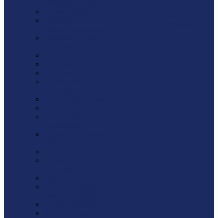
Лебедки / Тельферы
Все наши
Защита труда
магазины
Показать еще
Реквизиты
Зимний инвентарь
Измерительный
инструмент
Ключи / Головки
Коронки
Крацовки
Малярный
инструмент
Металлообработка
Пилки
Плиткорезы /
Стеклорезы
Пневмоинструмент
/ Компрессоры
Ручной инструмент
Садовый
инструмент
Сверла
Фрезы по дереву /
Резцы по дереву
Чашки алмазные
Шлиф. шкуры