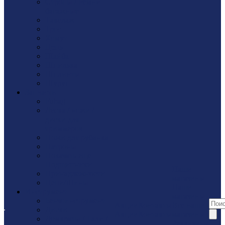
Стропы / Ремни
багажные
Такелaж
Трос
Хомут
Цепь
Шайбa
Шпилька
Шплинты
Шуруп
Запчасти
Fubag
Леска / ножи /
диски для
триммеров
Ножи для рубанка
Патроны
Показать еще
Подшипники
Наши
Принадлежности
магазины
Цепи/Шины
Наши
Инструмент
магазины
Бензоинструмент
Акции
Контакты
Все наши
Диски
Акции
Контакты
магазины
Домкраты / Тали /
Реквизиты