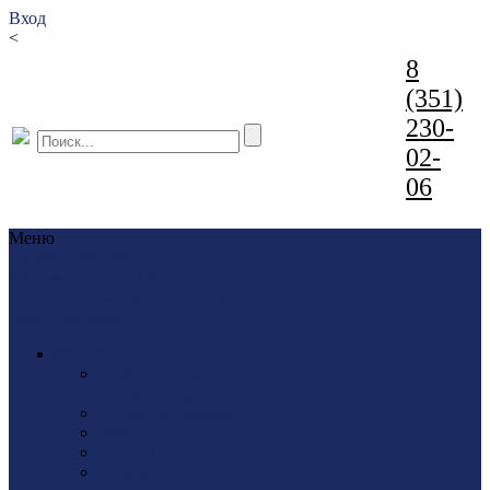
Вход
<
8
(351)
230-
02-
06
Меню
Каталог
Каталог
Метизы
Запчасти
Инструмент
Лестницы
Сварка
Фурнитура
Электротовары
Метизы
Анкерная пластина
/ Подвес / Профиль
Анкерная техника
Болт
Буры / Сверла
Показать еще