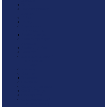
Веревки
Винт
Высокопрочный
крепеж
Гайка
Гвозди
Деревянное
домостроение
Дюбель-гвоздь
Дюбель-гриб для
изоляции
Дюбель-пробка
Заклепка
Клин монтажный /
Рихтовочная
площадка
Кляймер
Насадки
Проволока
Саморезы
Сверло по металлу
Скоба / Штырь
Спецкрепеж
Стеклоарматура /
Фиксатор арматуры