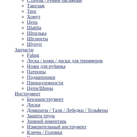
Стропы / Ремни багажные
Такелaж
Трос
Хомут
Цепь
Шайбa
Шпилька
Шплинты
Шуруп
Запчасти
Fubag
Леска / ножи / диски для триммеров
Ножи для рубанка
Патроны
Подшипники
Принадлежности
Цепи/Шины
Инструмент
Бензоинструмент
Диски
Домкраты / Тали / Лебедки / Тельферы
Защита труда
Зимний инвентарь
Измерительный инструмент
Ключи / Головки