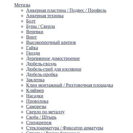
Метизы
Анкерная пластина / Подвес / Профиль
Анкерная техника
Болт
Буры / Сверла
Веревки
Винт
Высокопрочный крепеж
Гайка
Гвозди
Деревянное домостроение
Дюбель-гвоздь
Дюбель-гриб для изоляции
Дюбель-пробка
Заклепка
Клин монтажный / Рихтовочная площадка
Кляймер
Насадки
Проволока
Саморезы
Сверло по металлу
Скоба / Штырь
Спецкрепеж
Стеклоарматура / Фиксатор арматуры