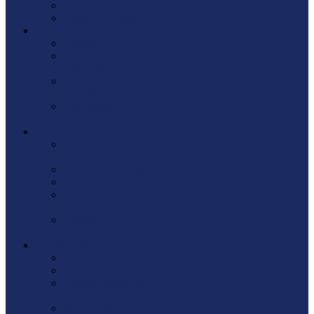
Электроинструмент
Ящики / Сумки
Лестницы
Вышки-туры
Лестницы
KRAUSE
Лестницы
АЛЮМЕТ
Стремянки
АЛЮМЕТ
Сварка
Аксессуары для
сварки
Защита сварщика
Расходники
Сварочные
аппараты
Показать еще
Электроды
Фурнитура
Грузовые колеса
Заглушки
Зеркалодержатели /
Полкодержатели
Кронштейны/