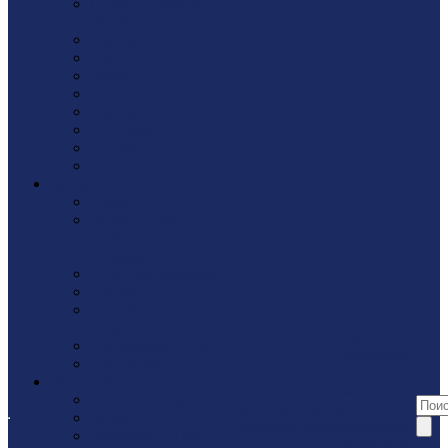
Стропы / Ремни
багажные
Такелaж
Трос
Хомут
Цепь
Шайбa
Шпилька
Шплинты
Шуруп
Запчасти
Fubag
Леска / ножи /
диски для
триммеров
Ножи для рубанка
Патроны
Показать еще
Подшипники
Наши
Принадлежности
магазины
Цепи/Шины
Наши
Инструмент
магазины
Бензоинструмент
Акции
Контакты
Все наши
Диски
Акции
Контакты
магазины
Домкраты / Тали /
Реквизиты