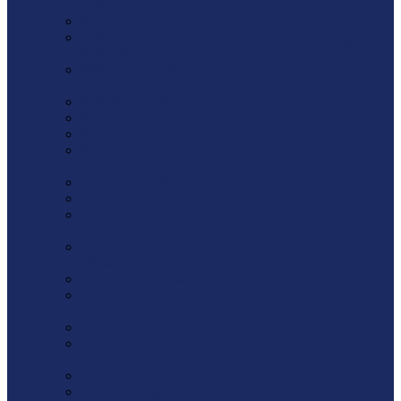
Лебедки / Тельферы
Все наши
Защита труда
магазины
Показать еще
Реквизиты
Зимний инвентарь
Измерительный
инструмент
Ключи / Головки
Коронки
Крацовки
Малярный
инструмент
Металлообработка
Пилки
Плиткорезы /
Стеклорезы
Пневмоинструмент
/ Компрессоры
Ручной инструмент
Садовый
инструмент
Сверла
Фрезы по дереву /
Резцы по дереву
Чашки алмазные
Шлиф. шкуры