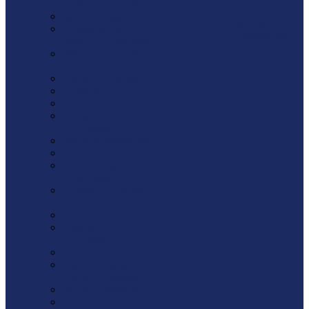
Лебедки / Тельферы
Все наши
Защита труда
магазины
Показать еще
Реквизиты
Зимний инвентарь
Измерительный
инструмент
Ключи / Головки
Коронки
Крацовки
Малярный
инструмент
Металлообработка
Пилки
Плиткорезы /
Стеклорезы
Пневмоинструмент
/ Компрессоры
Ручной инструмент
Садовый
инструмент
Сверла
Фрезы по дереву /
Резцы по дереву
Чашки алмазные
Шлиф. шкуры