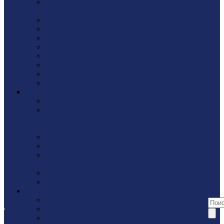
Стропы / Ремни
багажные
Такелaж
Трос
Хомут
Цепь
Шайбa
Шпилька
Шплинты
Шуруп
Запчасти
Fubag
Леска / ножи /
диски для
триммеров
Ножи для рубанка
Патроны
Показать еще
Подшипники
Наши
Принадлежности
магазины
Цепи/Шины
Наши
Инструмент
магазины
Бензоинструмент
Акции
Контакты
Все наши
Диски
Акции
Контакты
магазины
Домкраты / Тали /
Реквизиты