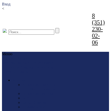
Вход
<
8
(351)
230-
02-
06
Меню
Каталог
Каталог
Метизы
Запчасти
Инструмент
Лестницы
Сварка
Фурнитура
Электротовары
Метизы
Анкерная пластина
/ Подвес / Профиль
Анкерная техника
Болт
Буры / Сверла
Показать еще