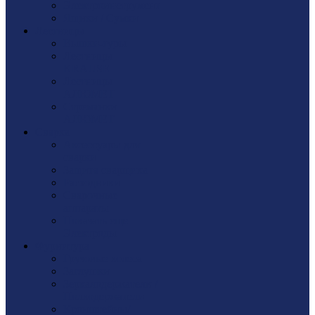
Электроинструмент
Ящики / Сумки
Лестницы
Вышки-туры
Лестницы
KRAUSE
Лестницы
АЛЮМЕТ
Стремянки
АЛЮМЕТ
Сварка
Аксессуары для
сварки
Защита сварщика
Расходники
Сварочные
аппараты
Показать еще
Электроды
Фурнитура
Грузовые колеса
Заглушки
Зеркалодержатели /
Полкодержатели
Кронштейны/