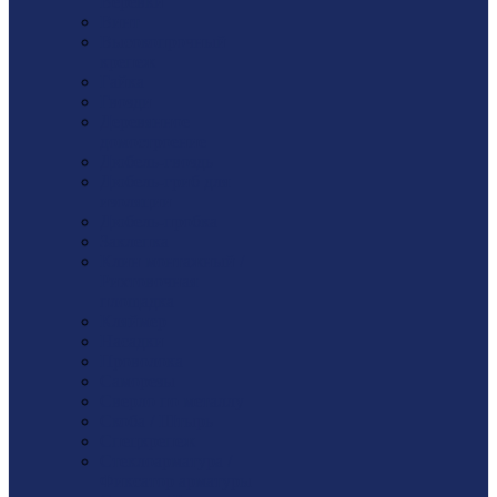
Веревки
Винт
Высокопрочный
крепеж
Гайка
Гвозди
Деревянное
домостроение
Дюбель-гвоздь
Дюбель-гриб для
изоляции
Дюбель-пробка
Заклепка
Клин монтажный /
Рихтовочная
площадка
Кляймер
Насадки
Проволока
Саморезы
Сверло по металлу
Скоба / Штырь
Спецкрепеж
Стеклоарматура /
Фиксатор арматуры