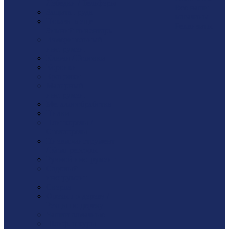
Лебедки / Тельферы
Все наши
Защита труда
магазины
Показать еще
Реквизиты
Зимний инвентарь
Измерительный
инструмент
Ключи / Головки
Коронки
Крацовки
Малярный
инструмент
Металлообработка
Пилки
Плиткорезы /
Стеклорезы
Пневмоинструмент
/ Компрессоры
Ручной инструмент
Садовый
инструмент
Сверла
Фрезы по дереву /
Резцы по дереву
Чашки алмазные
Шлиф. шкуры