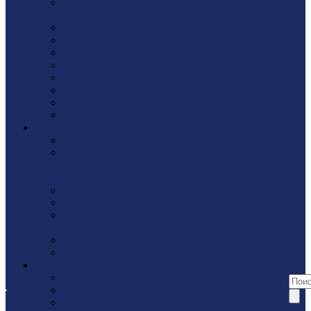
Стропы / Ремни
багажные
Такелaж
Трос
Хомут
Цепь
Шайбa
Шпилька
Шплинты
Шуруп
Запчасти
Fubag
Леска / ножи /
диски для
триммеров
Ножи для рубанка
Патроны
Показать еще
Подшипники
Наши
Принадлежности
магазины
Цепи/Шины
Наши
Инструмент
магазины
Бензоинструмент
Акции
Контакты
Все наши
Диски
Акции
Контакты
магазины
Домкраты / Тали /
Реквизиты