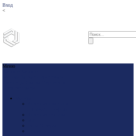
Вход
<
Меню
Каталог
Каталог
Метизы
Запчасти
Инструмент
Лестницы
Сварка
Фурнитура
Электротовары
Метизы
Анкерная пластина
/ Подвес / Профиль
Анкерная техника
Болт
Буры / Сверла
Показать еще