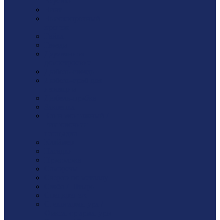
Веревки
Винт
Высокопрочный
крепеж
Гайка
Гвозди
Деревянное
домостроение
Дюбель-гвоздь
Дюбель-гриб для
изоляции
Дюбель-пробка
Заклепка
Клин монтажный /
Рихтовочная
площадка
Кляймер
Насадки
Проволока
Саморезы
Сверло по металлу
Скоба / Штырь
Спецкрепеж
Стеклоарматура /
Фиксатор арматуры