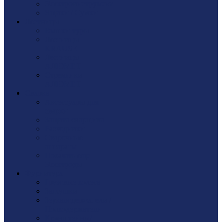
Электроинструмент
Ящики / Сумки
Лестницы
Вышки-туры
Лестницы
KRAUSE
Лестницы
АЛЮМЕТ
Стремянки
АЛЮМЕТ
Сварка
Аксессуары для
сварки
Защита сварщика
Расходники
Сварочные
аппараты
Показать еще
Электроды
Фурнитура
Грузовые колеса
Заглушки
Зеркалодержатели /
Полкодержатели
Кронштейны/