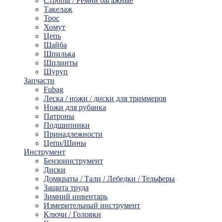
Стропы / Ремни багажные
Такелaж
Трос
Хомут
Цепь
Шайбa
Шпилька
Шплинты
Шуруп
Запчасти
Fubag
Леска / ножи / диски для триммеров
Ножи для рубанка
Патроны
Подшипники
Принадлежности
Цепи/Шины
Инструмент
Бензоинструмент
Диски
Домкраты / Тали / Лебедки / Тельферы
Защита труда
Зимний инвентарь
Измерительный инструмент
Ключи / Головки