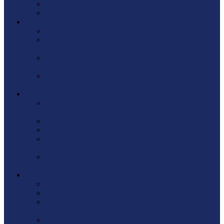
Электроинструмент
Ящики / Сумки
Лестницы
Вышки-туры
Лестницы
KRAUSE
Лестницы
АЛЮМЕТ
Стремянки
АЛЮМЕТ
Сварка
Аксессуары для
сварки
Защита сварщика
Расходники
Сварочные
аппараты
Показать еще
Электроды
Фурнитура
Грузовые колеса
Заглушки
Зеркалодержатели /
Полкодержатели
Кронштейны/