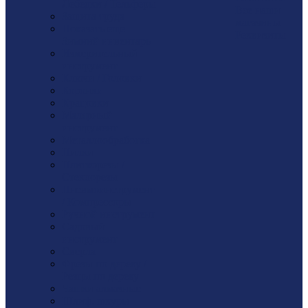
Лебедки / Тельферы
Все наши
Защита труда
магазины
Показать еще
Реквизиты
Зимний инвентарь
Измерительный
инструмент
Ключи / Головки
Коронки
Крацовки
Малярный
инструмент
Металлообработка
Пилки
Плиткорезы /
Стеклорезы
Пневмоинструмент
/ Компрессоры
Ручной инструмент
Садовый
инструмент
Сверла
Фрезы по дереву /
Резцы по дереву
Чашки алмазные
Шлиф. шкуры