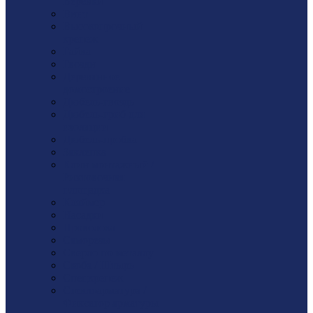
Веревки
Винт
Высокопрочный
крепеж
Гайка
Гвозди
Деревянное
домостроение
Дюбель-гвоздь
Дюбель-гриб для
изоляции
Дюбель-пробка
Заклепка
Клин монтажный /
Рихтовочная
площадка
Кляймер
Насадки
Проволока
Саморезы
Сверло по металлу
Скоба / Штырь
Спецкрепеж
Стеклоарматура /
Фиксатор арматуры