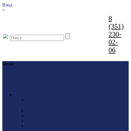
Вход
<
8
(351)
230-
02-
06
Меню
Каталог
Каталог
Метизы
Запчасти
Инструмент
Лестницы
Сварка
Фурнитура
Электротовары
Метизы
Анкерная пластина
/ Подвес / Профиль
Анкерная техника
Болт
Буры / Сверла
Показать еще