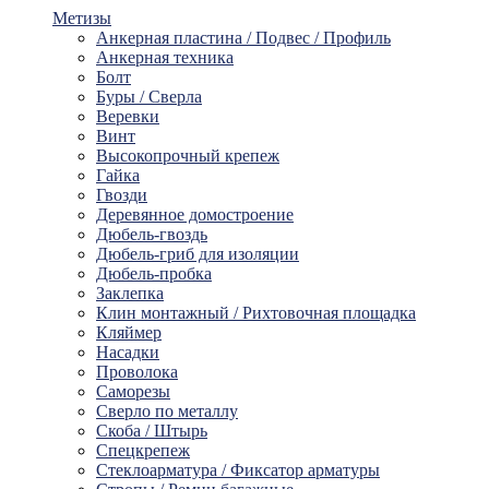
Метизы
Анкерная пластина / Подвес / Профиль
Анкерная техника
Болт
Буры / Сверла
Веревки
Винт
Высокопрочный крепеж
Гайка
Гвозди
Деревянное домостроение
Дюбель-гвоздь
Дюбель-гриб для изоляции
Дюбель-пробка
Заклепка
Клин монтажный / Рихтовочная площадка
Кляймер
Насадки
Проволока
Саморезы
Сверло по металлу
Скоба / Штырь
Спецкрепеж
Стеклоарматура / Фиксатор арматуры