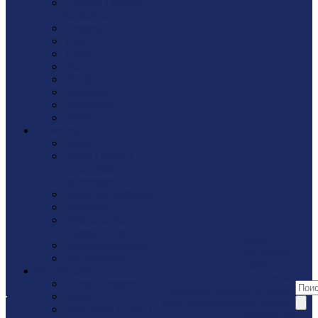
Стропы / Ремни
багажные
Такелaж
Трос
Хомут
Цепь
Шайбa
Шпилька
Шплинты
Шуруп
Запчасти
Fubag
Леска / ножи /
диски для
триммеров
Ножи для рубанка
Патроны
Показать еще
Подшипники
Наши
Принадлежности
магазины
Цепи/Шины
Наши
Инструмент
магазины
Бензоинструмент
Акции
Контакты
Все наши
Диски
Акции
Контакты
магазины
Домкраты / Тали /
Реквизиты