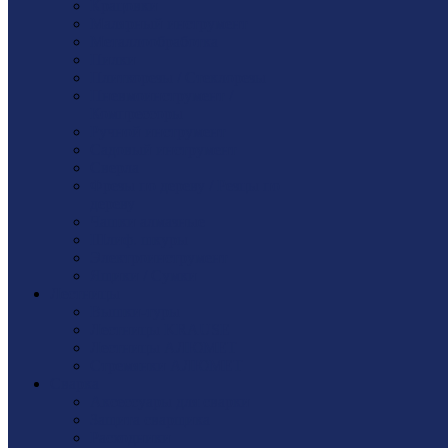
Крацовки
Малярный инструмент
Металлообработка
Пилки
Плиткорезы / Стеклорезы
Пневмоинструмент /
Компрессоры
Ручной инструмент
Садовый инструмент
Сверла
Фрезы по дереву / Резцы по
дереву
Чашки алмазные
Шлиф. шкуры
Электроинструмент
Ящики / Сумки
Лестницы
Вышки-туры
Лестницы KRAUSE
Лестницы АЛЮМЕТ
Стремянки АЛЮМЕТ
Сварка
Аксессуары для сварки
Защита сварщика
Расходники