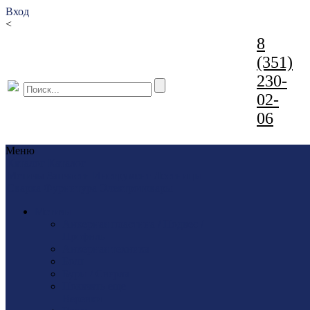
Вход
<
8
(351)
230-
02-
06
Меню
Каталог
Каталог
Метизы
Запчасти
Инструмент
Лестницы
Сварка
Фурнитура
Электротовары
Метизы
Анкерная пластина / Подвес /
Профиль
Анкерная техника
Болт
Буры / Сверла
Показать еще
Веревки