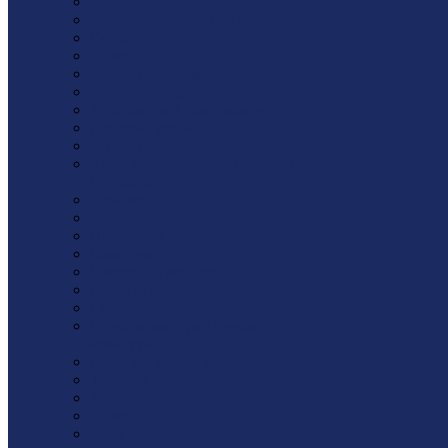
Винт
Высокопрочный крепеж
Гайка
Гвозди
Деревянное домостроение
Дюбель-гвоздь
Дюбель-гриб для изоляции
Дюбель-пробка
Заклепка
Клин монтажный / Рихтовочная
площадка
Кляймер
Насадки
Проволока
Саморезы
Сверло по металлу
Скоба / Штырь
Спецкрепеж
Стеклоарматура / Фиксатор
арматуры
Стропы / Ремни багажные
Такелaж
Трос
Хомут
Цепь