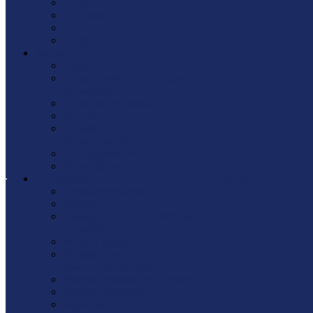
Шайбa
Шпилька
Шплинты
Шуруп
Запчасти
Fubag
Леска / ножи / диски для
триммеров
Ножи для рубанка
Патроны
Показать еще
Подшипники
Принадлежности
Цепи/Шины
Инструмент
Акции
Акции
Бензоинструмент
Диски
Домкраты / Тали / Лебедки /
Тельферы
Защита труда
Показать еще
Зимний инвентарь
Измерительный инструмент
Ключи / Головки
Коронки