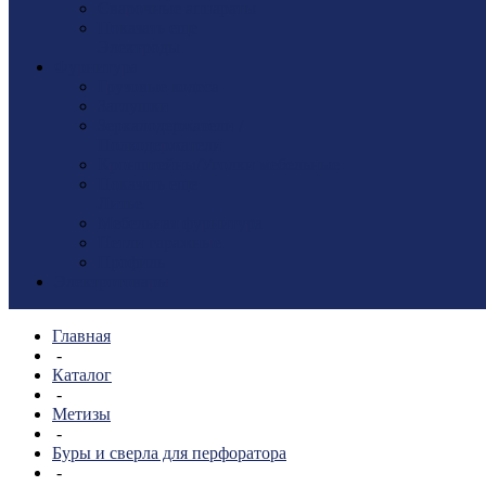
Сварочные аппараты
Показать еще
Электроды
Фурнитура
Грузовые колеса
Заглушки
Зеркалодержатели /
Полкодержатели
Кронштейны/Уголки мебельные
Показать еще
Литье
Мебельная фурнитура
Петли гаражные
Профиль
Электротовары
Главная
-
Каталог
-
Метизы
-
Буры и сверла для перфоратора
-