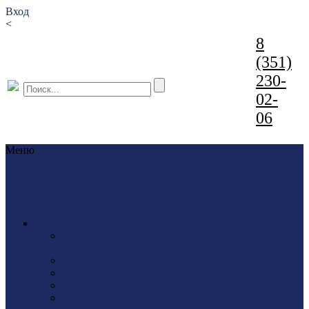
Вход
<
8
(351)
230-
02-
06
Меню
Каталог
Каталог
Метизы
Запчасти
Инструмент
Лестницы
Сварка
Фурнитура
Электротовары
Метизы
Анкерная пластина
/ Подвес / Профиль
Анкерная техника
Болт
Буры / Сверла
Показать еще