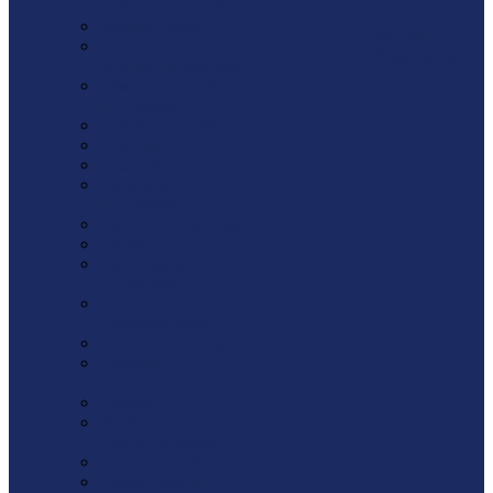
Лебедки / Тельферы
Все наши
Защита труда
магазины
Показать еще
Реквизиты
Зимний инвентарь
Измерительный
инструмент
Ключи / Головки
Коронки
Крацовки
Малярный
инструмент
Металлообработка
Пилки
Плиткорезы /
Стеклорезы
Пневмоинструмент
/ Компрессоры
Ручной инструмент
Садовый
инструмент
Сверла
Фрезы по дереву /
Резцы по дереву
Чашки алмазные
Шлиф. шкуры