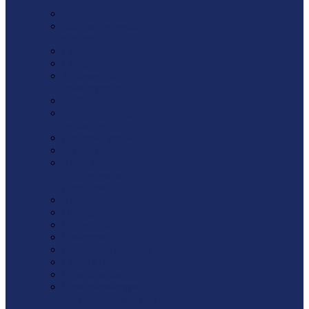
Веревки
Винт
Высокопрочный
крепеж
Гайка
Гвозди
Деревянное
домостроение
Дюбель-гвоздь
Дюбель-гриб для
изоляции
Дюбель-пробка
Заклепка
Клин монтажный /
Рихтовочная
площадка
Кляймер
Насадки
Проволока
Саморезы
Сверло по металлу
Скоба / Штырь
Спецкрепеж
Стеклоарматура /
Фиксатор арматуры