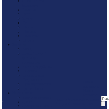
Стропы / Ремни
багажные
Такелaж
Трос
Хомут
Цепь
Шайбa
Шпилька
Шплинты
Шуруп
Запчасти
Fubag
Леска / ножи /
диски для
триммеров
Ножи для рубанка
Патроны
Показать еще
Подшипники
Наши
Принадлежности
магазины
Цепи/Шины
Наши
Инструмент
магазины
Бензоинструмент
Акции
Контакты
Все наши
Диски
Акции
Контакты
магазины
Домкраты / Тали /
Реквизиты