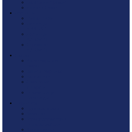
Электроинструмент
Ящики / Сумки
Лестницы
Вышки-туры
Лестницы
KRAUSE
Лестницы
АЛЮМЕТ
Стремянки
АЛЮМЕТ
Сварка
Аксессуары для
сварки
Защита сварщика
Расходники
Сварочные
аппараты
Показать еще
Электроды
Фурнитура
Грузовые колеса
Заглушки
Зеркалодержатели /
Полкодержатели
Кронштейны/