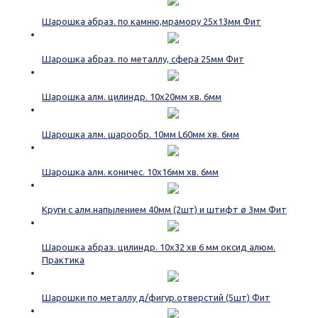
Шарошка абраз. по камню,мрамору 25х13мм Фит
Шарошка абраз. по металлу, сфера 25мм Фит
Шарошка алм. цилиндр. 10х20мм хв. 6мм
Шарошка алм. шарообр. 10мм L60мм хв. 6мм
Шарошка алм. коничес. 10х16мм хв. 6мм
Круги с алм.напылением 40мм (2шт) и штифт ø 3мм Фит
Шарошка абраз. цилиндр. 10х32 хв 6 мм оксид алюм.
Практика
Шарошки по металлу д/фигур.отверстий (5шт) Фит