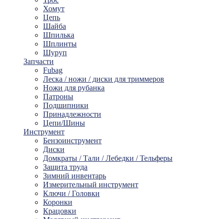
Хомут
Цепь
Шайбa
Шпилька
Шплинты
Шуруп
Запчасти
Fubag
Леска / ножи / диски для триммеров
Ножи для рубанка
Патроны
Подшипники
Принадлежности
Цепи/Шины
Инструмент
Бензоинструмент
Диски
Домкраты / Тали / Лебедки / Тельферы
Защита труда
Зимний инвентарь
Измерительный инструмент
Ключи / Головки
Коронки
Крацовки