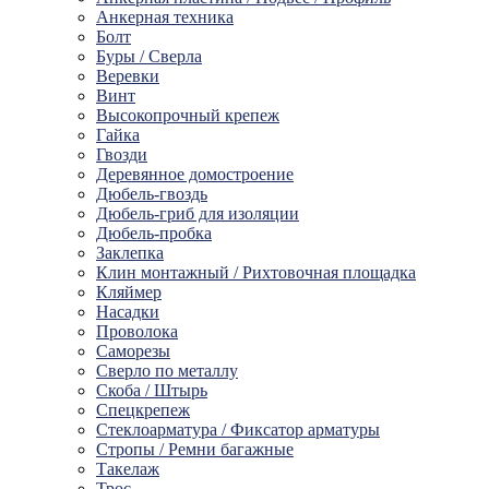
Анкерная техника
Болт
Буры / Сверла
Веревки
Винт
Высокопрочный крепеж
Гайка
Гвозди
Деревянное домостроение
Дюбель-гвоздь
Дюбель-гриб для изоляции
Дюбель-пробка
Заклепка
Клин монтажный / Рихтовочная площадка
Кляймер
Насадки
Проволока
Саморезы
Сверло по металлу
Скоба / Штырь
Спецкрепеж
Стеклоарматура / Фиксатор арматуры
Стропы / Ремни багажные
Такелaж
Трос