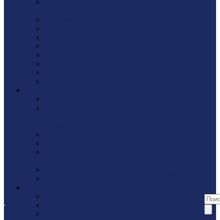
Стропы / Ремни
багажные
Такелaж
Трос
Хомут
Цепь
Шайбa
Шпилька
Шплинты
Шуруп
Запчасти
Fubag
Леска / ножи /
диски для
триммеров
Ножи для рубанка
Патроны
Показать еще
Подшипники
Наши
Принадлежности
магазины
Цепи/Шины
Наши
Инструмент
магазины
Бензоинструмент
Акции
Контакты
Все наши
Диски
Акции
Контакты
магазины
Домкраты / Тали /
Реквизиты