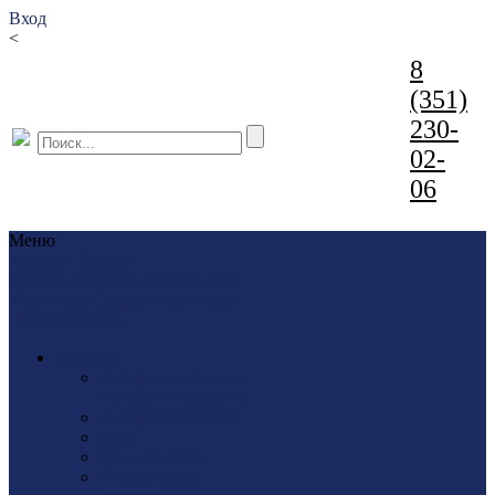
Вход
<
8
(351)
230-
02-
06
Меню
Каталог
Каталог
Метизы
Запчасти
Инструмент
Лестницы
Сварка
Фурнитура
Электротовары
Метизы
Анкерная пластина
/ Подвес / Профиль
Анкерная техника
Болт
Буры / Сверла
Показать еще