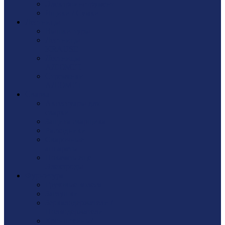
Электроинструмент
Ящики / Сумки
Лестницы
Вышки-туры
Лестницы
KRAUSE
Лестницы
АЛЮМЕТ
Стремянки
АЛЮМЕТ
Сварка
Аксессуары для
сварки
Защита сварщика
Расходники
Сварочные
аппараты
Показать еще
Электроды
Фурнитура
Грузовые колеса
Заглушки
Зеркалодержатели /
Полкодержатели
Кронштейны/