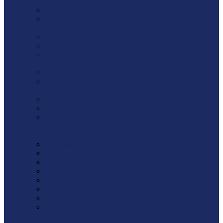
Веревки
Винт
Высокопрочный
крепеж
Гайка
Гвозди
Деревянное
домостроение
Дюбель-гвоздь
Дюбель-гриб для
изоляции
Дюбель-пробка
Заклепка
Клин монтажный /
Рихтовочная
площадка
Кляймер
Насадки
Проволока
Саморезы
Сверло по металлу
Скоба / Штырь
Спецкрепеж
Стеклоарматура /
Фиксатор арматуры