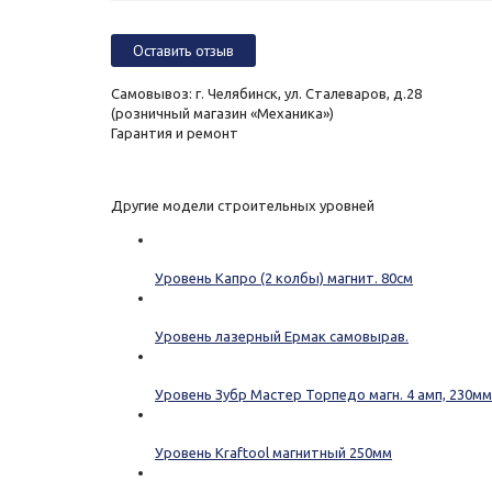
Оставить отзыв
Самовывоз: г. Челябинск, ул. Сталеваров, д.28
(розничный магазин «Механика»)
Гарантия и ремонт
Другие модели строительных уровней
Уровень Капро (2 колбы) магнит. 80см
Уровень лазерный Ермак самовырав.
Уровень Зубр Мастер Торпедо магн. 4 амп, 230мм
Уровень Kraftool магнитный 250мм