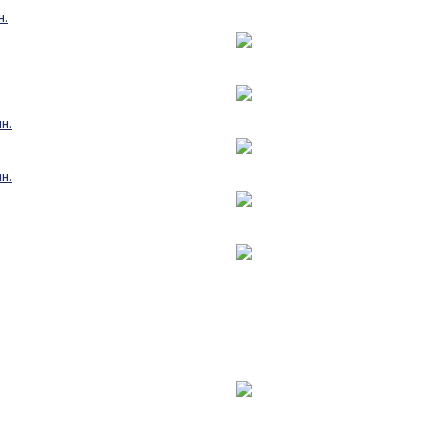
н.
н.
н.