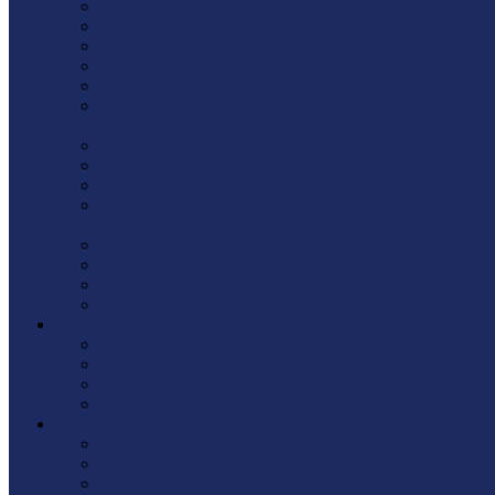
Крацовки
Малярный инструмент
Металлообработка
Пилки
Плиткорезы / Стеклорезы
Пневмоинструмент /
Компрессоры
Ручной инструмент
Садовый инструмент
Сверла
Фрезы по дереву / Резцы по
дереву
Чашки алмазные
Шлиф. шкуры
Электроинструмент
Ящики / Сумки
Лестницы
Вышки-туры
Лестницы KRAUSE
Лестницы АЛЮМЕТ
Стремянки АЛЮМЕТ
Сварка
Аксессуары для сварки
Защита сварщика
Расходники