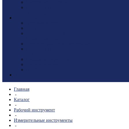
Сварочные аппараты
Показать еще
Электроды
Фурнитура
Грузовые колеса
Заглушки
Зеркалодержатели /
Полкодержатели
Кронштейны/Уголки мебельные
Показать еще
Литье
Мебельная фурнитура
Петли гаражные
Профиль
Электротовары
Главная
-
Каталог
-
Рабочий инструмент
-
Измерительные инструменты
-