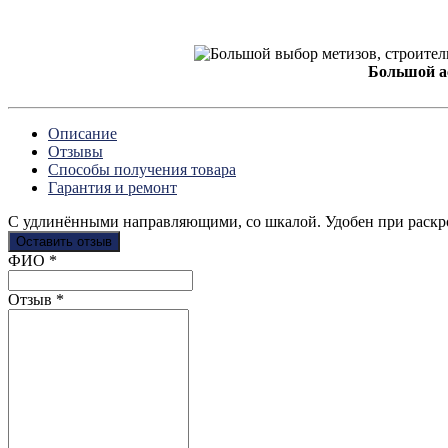
Большой а
Описание
Отзывы
Способы получения товара
Гарантия и ремонт
С удлинёнными направляющими, со шкалой. Удобен при раскрое
Оставить отзыв
Ваш отзыв был отправлен!
ФИО
*
Отзыв
*