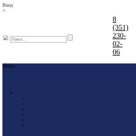
Вход
<
8
(351)
230-
02-
06
Меню
Каталог
Каталог
Метизы
Запчасти
Инструмент
Лестницы
Сварка
Фурнитура
Электротовары
Метизы
Анкерная пластина / Подвес /
Профиль
Анкерная техника
Болт
Буры / Сверла
Показать еще
Веревки