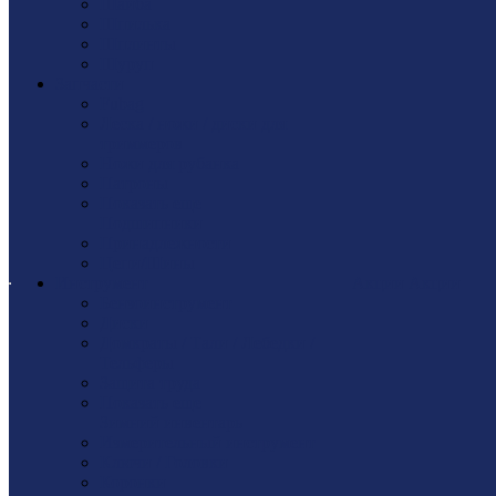
Шайбa
Шпилька
Шплинты
Шуруп
Запчасти
Fubag
Леска / ножи / диски для
триммеров
Ножи для рубанка
Патроны
Показать еще
Подшипники
Принадлежности
Цепи/Шины
Инструмент
Акции
Акции
Бензоинструмент
Диски
Домкраты / Тали / Лебедки /
Тельферы
Защита труда
Показать еще
Зимний инвентарь
Измерительный инструмент
Ключи / Головки
Коронки