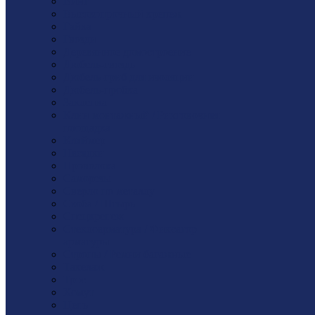
Винт
Высокопрочный крепеж
Гайка
Гвозди
Деревянное домостроение
Дюбель-гвоздь
Дюбель-гриб для изоляции
Дюбель-пробка
Заклепка
Клин монтажный / Рихтовочная
площадка
Кляймер
Насадки
Проволока
Саморезы
Сверло по металлу
Скоба / Штырь
Спецкрепеж
Стеклоарматура / Фиксатор
арматуры
Стропы / Ремни багажные
Такелaж
Трос
Хомут
Цепь