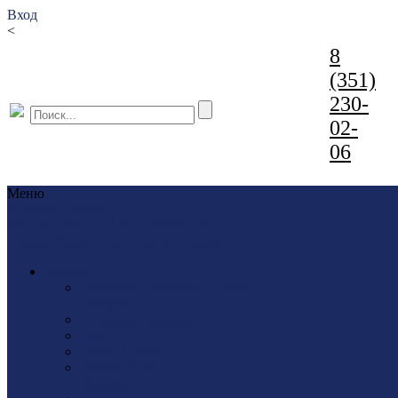
Вход
<
8
(351)
230-
02-
06
Меню
Каталог
Каталог
Метизы
Запчасти
Инструмент
Лестницы
Сварка
Фурнитура
Электротовары
Метизы
Анкерная пластина / Подвес /
Профиль
Анкерная техника
Болт
Буры / Сверла
Показать еще
Веревки