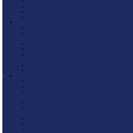
Шайбa
Шпилька
Шплинты
Шуруп
Запчасти
Fubag
Леска / ножи / диски для
триммеров
Ножи для рубанка
Патроны
Показать еще
Подшипники
Принадлежности
Цепи/Шины
Инструмент
Акции
Акции
Бензоинструмент
Диски
Домкраты / Тали / Лебедки /
Тельферы
Защита труда
Показать еще
Зимний инвентарь
Измерительный инструмент
Ключи / Головки
Коронки