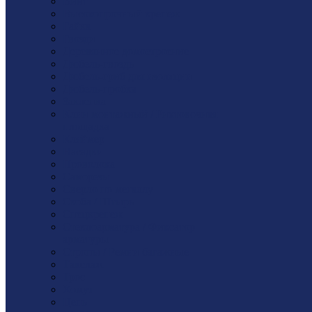
Винт
Высокопрочный крепеж
Гайка
Гвозди
Деревянное домостроение
Дюбель-гвоздь
Дюбель-гриб для изоляции
Дюбель-пробка
Заклепка
Клин монтажный / Рихтовочная
площадка
Кляймер
Насадки
Проволока
Саморезы
Сверло по металлу
Скоба / Штырь
Спецкрепеж
Стеклоарматура / Фиксатор
арматуры
Стропы / Ремни багажные
Такелaж
Трос
Хомут
Цепь