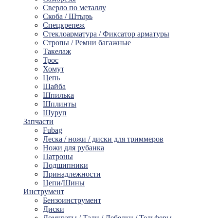
Сверло по металлу
Скоба / Штырь
Спецкрепеж
Стеклоарматура / Фиксатор арматуры
Стропы / Ремни багажные
Такелaж
Трос
Хомут
Цепь
Шайбa
Шпилька
Шплинты
Шуруп
Запчасти
Fubag
Леска / ножи / диски для триммеров
Ножи для рубанка
Патроны
Подшипники
Принадлежности
Цепи/Шины
Инструмент
Бензоинструмент
Диски
Домкраты / Тали / Лебедки / Тельферы