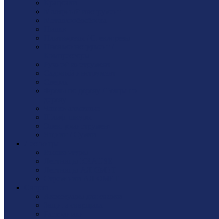
Крацовки
Малярный инструмент
Металлообработка
Пилки
Плиткорезы / Стеклорезы
Пневмоинструмент /
Компрессоры
Ручной инструмент
Садовый инструмент
Сверла
Фрезы по дереву / Резцы по
дереву
Чашки алмазные
Шлиф. шкуры
Электроинструмент
Ящики / Сумки
Лестницы
Вышки-туры
Лестницы KRAUSE
Лестницы АЛЮМЕТ
Стремянки АЛЮМЕТ
Сварка
Аксессуары для сварки
Защита сварщика
Расходники