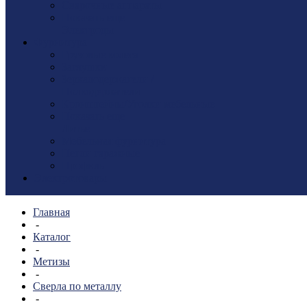
Сварочные аппараты
Показать еще
Электроды
Фурнитура
Грузовые колеса
Заглушки
Зеркалодержатели /
Полкодержатели
Кронштейны/Уголки мебельные
Показать еще
Литье
Мебельная фурнитура
Петли гаражные
Профиль
Электротовары
Главная
-
Каталог
-
Метизы
-
Сверла по металлу
-