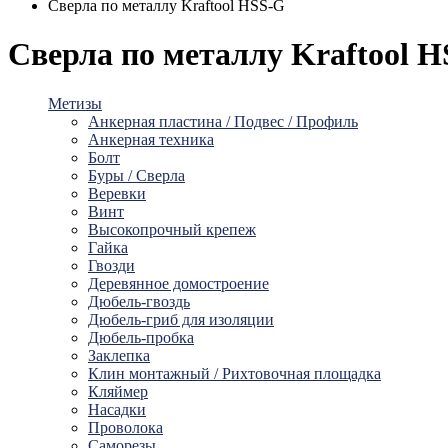
Сверла по металлу Kraftool HSS-G
Сверла по металлу Kraftool 
Метизы
Анкерная пластина / Подвес / Профиль
Анкерная техника
Болт
Буры / Сверла
Веревки
Винт
Высокопрочный крепеж
Гайка
Гвозди
Деревянное домостроение
Дюбель-гвоздь
Дюбель-гриб для изоляции
Дюбель-пробка
Заклепка
Клин монтажный / Рихтовочная площадка
Кляймер
Насадки
Проволока
Саморезы