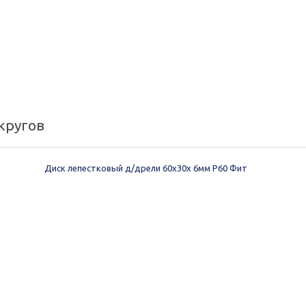
кругов
Диск лепестковый д/дрели 60х30х 6мм Р60 Фит