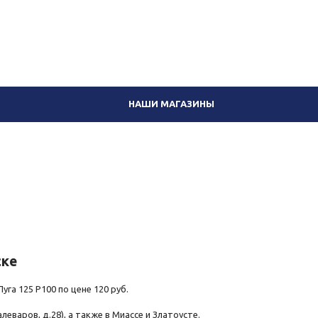
Вход
8 (351) 230-02-06
НАШИ МАГАЗИНЫ
ске
га 125 Р100 по цене 120 руб.
еваров, д.28), а также в Миассе и Златоусте.