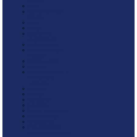
Веревки
Винт
Высокопрочный
крепеж
Гайка
Гвозди
Деревянное
домостроение
Дюбель-гвоздь
Дюбель-гриб для
изоляции
Дюбель-пробка
Заклепка
Клин монтажный /
Рихтовочная
площадка
Кляймер
Насадки
Проволока
Саморезы
Сверло по металлу
Скоба / Штырь
Спецкрепеж
Стеклоарматура /
Фиксатор арматуры