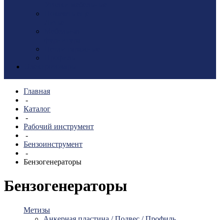
Уголки мебельные
Показать еще
Литье
Мебельная
фурнитура
Петли гаражные
Профиль
Электротовары
Главная
-
Каталог
-
Рабочий инструмент
-
Бензоинструмент
-
Бензогенераторы
Бензогенераторы
Метизы
Анкерная пластина / Подвес / Профиль