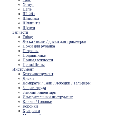
Хомут
Цепь
Шайбa
Шпилька
Шплинты
Шуруп
Запчасти
Fubag
Леска / ножи / диски для триммеров
Ножи для рубанка
Патроны
Подшипники
Принадлежности
Цепи/Шины
Инструмент
Бензоинструмент
Диски
Домкраты / Тали / Лебедки / Тельферы
Защита труда
Зимний инвентарь
Измерительный инструмент
Ключи / Головки
Коронки
Крацовки