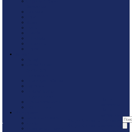
Стропы / Ремни
багажные
Такелaж
Трос
Хомут
Цепь
Шайбa
Шпилька
Шплинты
Шуруп
Запчасти
Fubag
Леска / ножи /
диски для
триммеров
Ножи для рубанка
Патроны
Показать еще
Подшипники
Наши
Принадлежности
магазины
Цепи/Шины
Наши
Инструмент
магазины
Бензоинструмент
Акции
Контакты
Все наши
Диски
Акции
Контакты
магазины
Домкраты / Тали /
Реквизиты