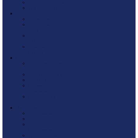
Электроинструмент
Ящики / Сумки
Лестницы
Вышки-туры
Лестницы
KRAUSE
Лестницы
АЛЮМЕТ
Стремянки
АЛЮМЕТ
Сварка
Аксессуары для
сварки
Защита сварщика
Расходники
Сварочные
аппараты
Показать еще
Электроды
Фурнитура
Грузовые колеса
Заглушки
Зеркалодержатели /
Полкодержатели
Кронштейны/