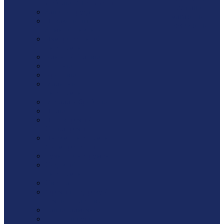
Лебедки / Тельферы
Все наши
Защита труда
магазины
Показать еще
Реквизиты
Зимний инвентарь
Измерительный
инструмент
Ключи / Головки
Коронки
Крацовки
Малярный
инструмент
Металлообработка
Пилки
Плиткорезы /
Стеклорезы
Пневмоинструмент
/ Компрессоры
Ручной инструмент
Садовый
инструмент
Сверла
Фрезы по дереву /
Резцы по дереву
Чашки алмазные
Шлиф. шкуры