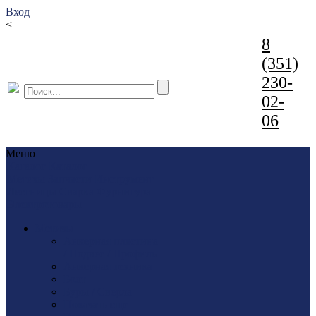
Вход
<
8
(351)
230-
02-
06
Меню
Каталог
Каталог
Метизы
Запчасти
Инструмент
Лестницы
Сварка
Фурнитура
Электротовары
Метизы
Анкерная пластина
/ Подвес / Профиль
Анкерная техника
Болт
Буры / Сверла
Показать еще