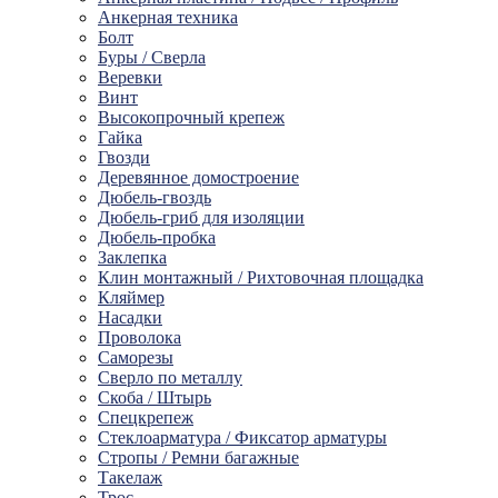
Анкерная техника
Болт
Буры / Сверла
Веревки
Винт
Высокопрочный крепеж
Гайка
Гвозди
Деревянное домостроение
Дюбель-гвоздь
Дюбель-гриб для изоляции
Дюбель-пробка
Заклепка
Клин монтажный / Рихтовочная площадка
Кляймер
Насадки
Проволока
Саморезы
Сверло по металлу
Скоба / Штырь
Спецкрепеж
Стеклоарматура / Фиксатор арматуры
Стропы / Ремни багажные
Такелaж
Трос